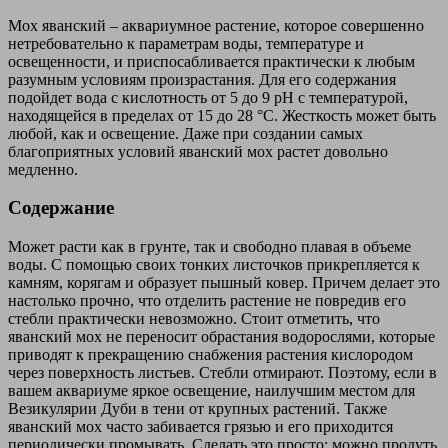
Мох яванский – аквариумное растение, которое совершенно
нетребовательно к параметрам воды, температуре и
освещенности, и приспосабливается практически к любым
разумным условиям произрастания. Для его содержания
подойдет вода с кислотность от 5 до 9 pH с температурой,
находящейся в пределах от 15 до 28 °С. Жесткость может быть
любой, как и освещение. Даже при создании самых
благоприятных условий яванский мох растет довольно
медленно.
Содержание
Может расти как в грунте, так и свободно плавая в объеме
воды. С помощью своих тонких листочков прикрепляется к
камням, корягам и образует пышный ковер. Причем делает это
настолько прочно, что отделить растение не повредив его
стебли практически невозможно. Стоит отметить, что
яванский мох не переносит обрастания водорослями, которые
приводят к прекращению снабжения растения кислородом
через поверхность листьев. Стебли отмирают. Поэтому, если в
вашем аквариуме яркое освещение, наилучшим местом для
Везикулярии Дуби в тени от крупных растений. Также
яванский мох часто забивается грязью и его приходится
периодически промывать. Сделать это просто: можно продуть