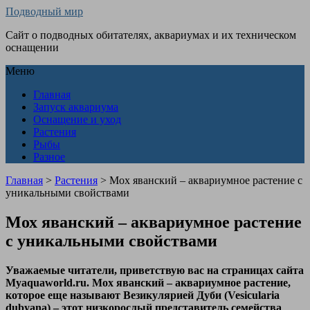
Подводный мир
Сайт о подводных обитателях, аквариумах и их техническом
оснащении
Меню
Главная
Запуск аквариума
Оснащение и уход
Растения
Рыбы
Разное
Главная
>
Растения
>
Мох яванский – аквариумное растение с
уникальными свойствами
Мох яванский – аквариумное растение
с уникальными свойствами
Уважаемые читатели, приветствую вас на страницах сайта
Myaquaworld.ru. Мох яванский – аквариумное растение,
которое еще называют Везикулярией Дуби (Vesicularia
dubyana) – этот низкорослый представитель семейства