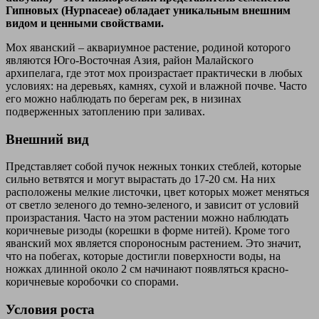
Гипновых (Hypnaceae) обладает уникальным внешним
видом и ценными свойствами.
Мох яванский – аквариумное растение, родиной которого
являются Юго-Восточная Азия, район Малайского
архипелага, где этот мох произрастает практически в любых
условиях: на деревьях, камнях, сухой и влажной почве. Часто
его можно наблюдать по берегам рек, в низинах
подверженных затоплению при заливах.
Внешний вид
Представляет собой пучок нежных тонких стеблей, которые
сильно ветвятся и могут вырастать до 17-20 см. На них
расположены мелкие листочки, цвет которых может меняться
от светло зеленого до темно-зеленого, и зависит от условий
произрастания. Часто на этом растении можно наблюдать
коричневые ризоды (корешки в форме нитей). Кроме того
яванский мох является спороносным растением. Это значит,
что на побегах, которые достигли поверхности воды, на
ножках длинной около 2 см начинают появляться красно-
коричневые коробочки со спорами.
Условия роста