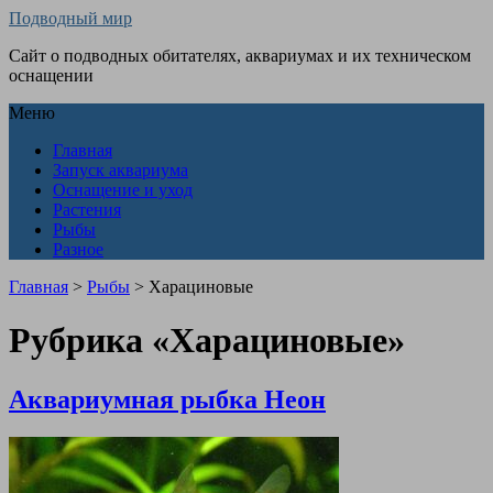
Подводный мир
Сайт о подводных обитателях, аквариумах и их техническом
оснащении
Меню
Главная
Запуск аквариума
Оснащение и уход
Растения
Рыбы
Разное
Главная
>
Рыбы
>
Харациновые
Рубрика «Харациновые»
Аквариумная рыбка Неон